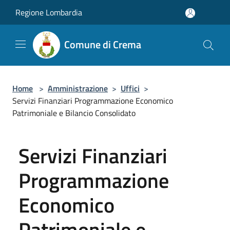
Salta al contenuto principale
Regione Lombardia
Comune di Crema
Home
>
Amministrazione
>
Uffici
>
Servizi Finanziari Programmazione Economico
Patrimoniale e Bilancio Consolidato
Servizi Finanziari
Programmazione
Economico
Patrimoniale e