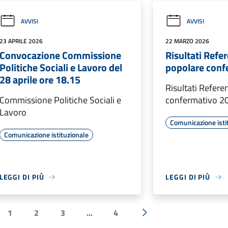
AVVISI
AVVISI
23 APRILE 2026
22 MARZO 2026
Convocazione Commissione
Risultati Ref
Politiche Sociali e Lavoro del
popolare conf
28 aprile ore 18.15
Risultati Refer
Commissione Politiche Sociali e
confermativo 2
Lavoro
Comunicazione isti
Comunicazione istituzionale
LEGGI DI PIÙ
LEGGI DI PIÙ
1
2
3
...
4
a precedente
Successiva »