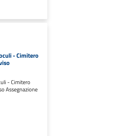
oculi - Cimitero
viso
uli - Cimitero
iso Assegnazione