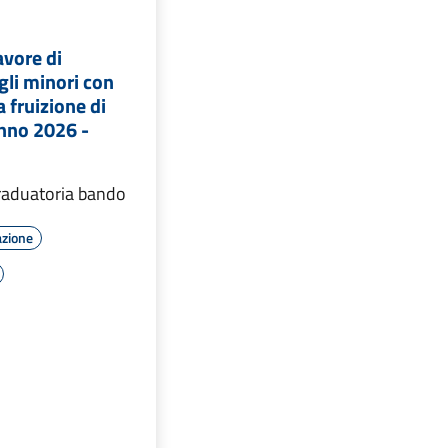
avore di
gli minori con
a fruizione di
anno 2026 -
raduatoria bando
azione