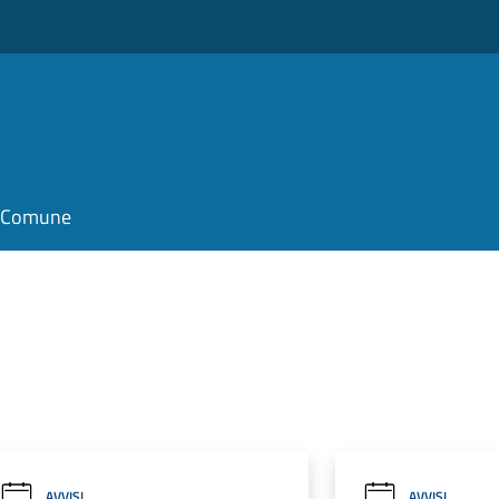
il Comune
AVVISI
AVVISI