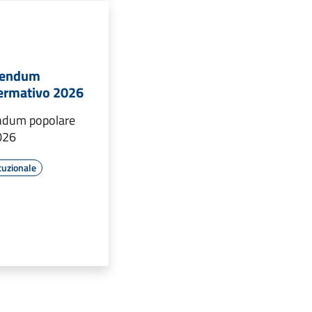
erendum
ermativo 2026
endum popolare
026
tuzionale