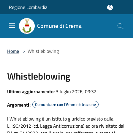
Salta al contenuto principale
Regione Lombardia
Comune di Crema
Home
>
Whistleblowing
Whistleblowing
Ultimo aggiornamento
: 3 luglio 2026, 09:32
Argomenti
:
Comunicare con l'Amministrazione
l Whistleblowing è un istituto giuridico previsto dalla
L.190/2012 (cd. Legge Anticorruzione) ed ora rivisitato dal
D.Lgs. 24/2023, con il quale, per rafforzare la capacità