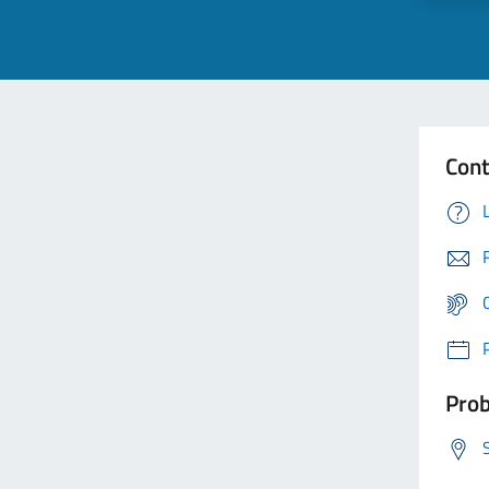
Cont
Prob