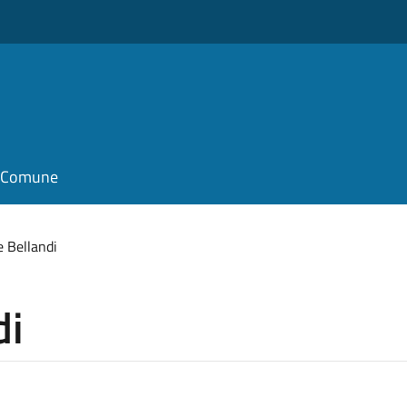
il Comune
 Bellandi
di