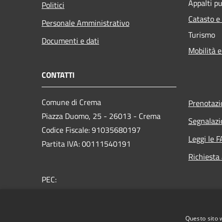
Appalti pu
Politici
Catasto e
Personale Amministrativo
Turismo
Documenti e dati
Mobilità e
CONTATTI
Comune di Crema
Prenotaz
Piazza Duomo, 25 - 26013 - Crema
Segnalazi
Codice Fiscale: 91035680197
Leggi le 
Partita IVA: 00111540191
Richiesta
PEC:
protocollo@comunecrema.telecompost.it
Centralino Unico: 0373 8941
Questo sito 