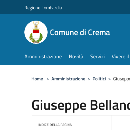
Salta al contenuto principale
Regione Lombardia
Comune di Crema
Amministrazione
Novità
Servizi
Vivere 
Home
>
Amministrazione
>
Politici
>
Giuseppe
Giuseppe Bellan
INDICE DELLA PAGINA