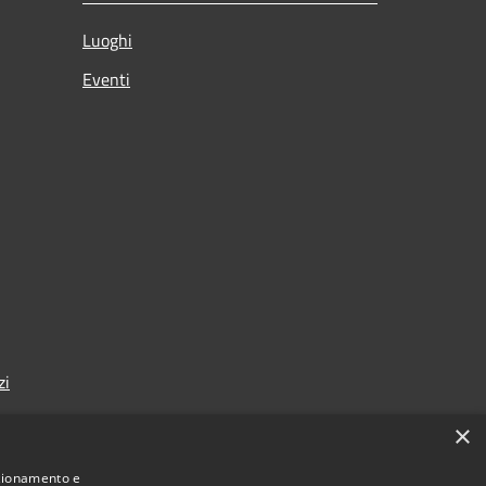
Luoghi
Eventi
zi
×
nzionamento e