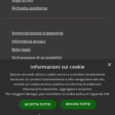
Richiesta assistenza
Amministrazione trasparente
Informativa privacy
Note legali
Dichiarazione di accessibilità
×
Piano di miglioramento dei servizi
Informazioni sui cookie
Questo sito web utilizza cookie tecnici e assimilati strettamente
necessari al corretto funzionamento e alla navigazione del sito,
nonché un cookie tecnico analitico al solo fine di elaborare
informazioni statistiche, aggregate e anonime.
RSS
Copyright © 2026 • Comune di
Per maggiori dettagli, può consultare la cookie policy al seguente
link
Accessibilità
Crema • Powered by
Privacy
Municipium
Accesso
•
RIFIUTA TUTTO
ACCETTA TUTTO
Cookie
redazione