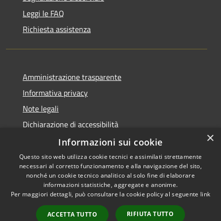
Leggi le FAQ
Richiesta assistenza
Amministrazione trasparente
Informativa privacy
Note legali
Dichiarazione di accessibilità
×
Piano di miglioramento dei servizi
Informazioni sui cookie
Questo sito web utilizza cookie tecnici e assimilati strettamente
necessari al corretto funzionamento e alla navigazione del sito,
nonché un cookie tecnico analitico al solo fine di elaborare
informazioni statistiche, aggregate e anonime.
RSS
Copyright © 2026 • Comune di
Per maggiori dettagli, può consultare la cookie policy al seguente
link
Accessibilità
Crema • Powered by
Privacy
Municipium
Accesso
•
RIFIUTA TUTTO
ACCETTA TUTTO