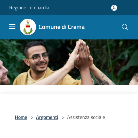
Salta al contenuto principale
Regione Lombardia
Comune di Crema
Home
>
Argomenti
>
Assistenza sociale