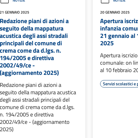
NOTIZIE
NOTIZIE
21 GENNAIO 2025
20 GENNAIO 2025
Redazione piani di azioni a
Apertura iscri
seguito della mappatura
infanzia comun
acustica degli assi stradali
21 gennaio al 
principali del comune di
2025
crema come da d.lgs. n.
Apertura iscrizi
194/2005 e direttiva
comunale: on li
2002/49/ce -
al 10 febbraio 
(aggiornamento 2025)
Servizi scolastici e 
Redazione piani di azioni a
seguito della mappatura acustica
degli assi stradali principali del
comune di crema come da d.lgs.
n. 194/2005 e direttiva
2002/49/ce - (aggiornamento
2025)