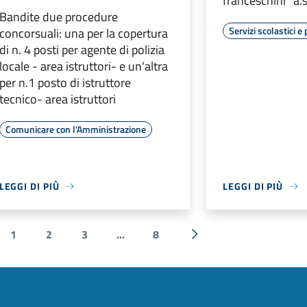
franceschini" a
Bandite due procedure
Servizi scolastici e 
concorsuali: una per la copertura
di n. 4 posti per agente di polizia
locale - area istruttori- e un'altra
per n.1 posto di istruttore
tecnico- area istruttori
Comunicare con l'Amministrazione
LEGGI DI PIÙ
LEGGI DI PIÙ
1
2
3
...
8
a precedente
Successiva »