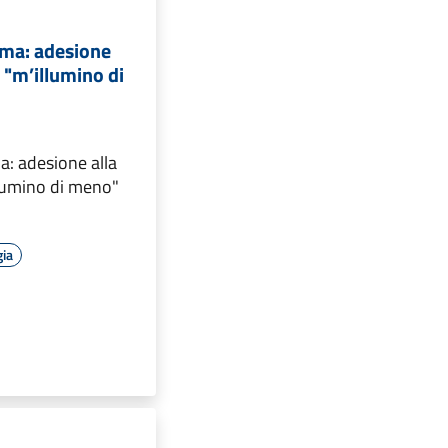
ma: adesione
 "m’illumino di
: adesione alla
lumino di meno"
gia