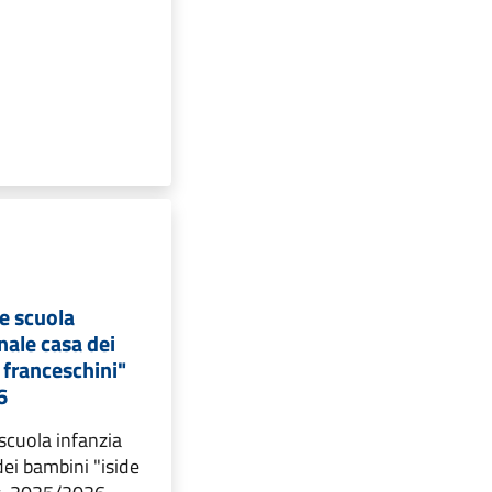
e scuola
nale casa dei
 franceschini"
6
scuola infanzia
ei bambini "iside