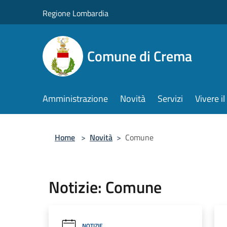
Salta al contenuto principale
Regione Lombardia
Comune di Crema
Amministrazione
Novità
Servizi
Vivere 
Home
>
Novità
>
Comune
Notizie: Comune
NOTIZIE