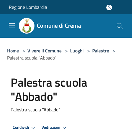
Salta al contenuto principale
Regione Lombardia
Comune di Crema
Home
>
Vivere il Comune
>
Luoghi
>
Palestre
>
Palestra scuola "Abbado"
Palestra scuola
"Abbado"
Palestra scuola "Abbado"
Condividi
Vedi azioni