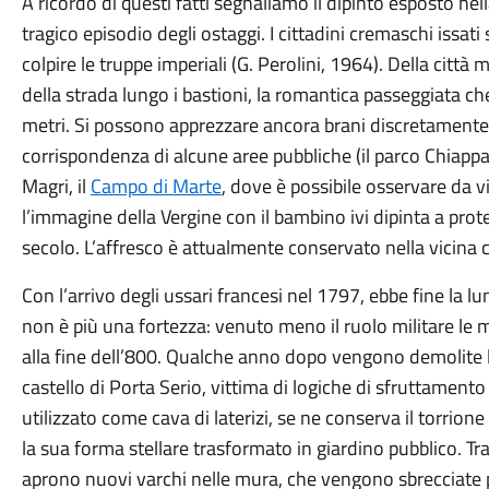
A ricordo di questi fatti segnaliamo il dipinto esposto nel
tragico episodio degli ostaggi. I cittadini cremaschi issati 
colpire le truppe imperiali (G. Perolini, 1964). Della città
della strada lungo i bastioni, la romantica passeggiata ch
metri. Si possono apprezzare ancora brani discretamente 
corrispondenza di alcune aree pubbliche (il parco Chiappa e 
Magri, il
Campo di Marte
, dove è possibile osservare da v
l’immagine della Vergine con il bambino ivi dipinta a pro
secolo. L’affresco è attualmente conservato nella vicina 
Con l’arrivo degli ussari francesi nel 1797, ebbe fine la 
non è più una fortezza: venuto meno il ruolo militare le 
alla fine dell’800. Qualche anno dopo vengono demolite le
castello di Porta Serio, vittima di logiche di sfruttament
utilizzato come cava di laterizi, se ne conserva il torrione
la sua forma stellare trasformato in giardino pubblico. Tra 
aprono nuovi varchi nelle mura, che vengono sbrecciate pe