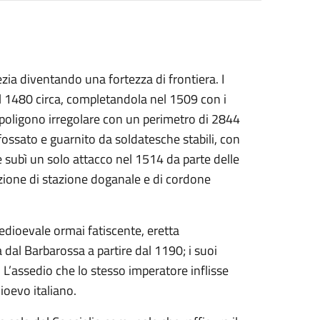
zia diventando una fortezza di frontiera. I
al 1480 circa, completandola nel 1509 con i
un poligono irregolare con un perimetro di 2844
 fossato e guarnito da soldatesche stabili, con
one subì un solo attacco nel 1514 da parte delle
zione di stazione doganale e di cordone
dioevale ormai fatiscente, eretta
dal Barbarossa a partire dal 1190; i suoi
i. L’assedio che lo stesso imperatore inflisse
dioevo italiano.