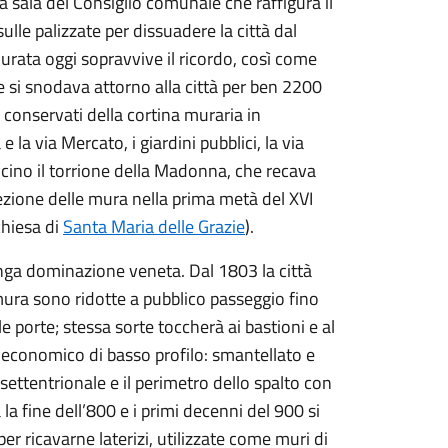
la sala del Consiglio comunale che raffigura il
sulle palizzate per dissuadere la città dal
 murata oggi sopravvive il ricordo, così come
e si snodava attorno alla città per ben 2200
conservati della cortina muraria in
la via Mercato, i giardini pubblici, la via
icino il torrione della Madonna, che recava
tezione delle mura nella prima metà del XVI
chiesa di
Santa Maria delle Grazie
).
lunga dominazione veneta. Dal 1803 la città
mura sono ridotte a pubblico passeggio fino
 porte; stessa sorte toccherà ai bastioni e al
o economico di basso profilo: smantellato e
 settentrionale e il perimetro dello spalto con
la fine dell’800 e i primi decenni del 900 si
r ricavarne laterizi, utilizzate come muri di