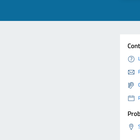
Cont
Prob