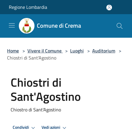
Salta al contenuto principale
Regione Lombardia
Comune di Crema
Home
>
Vivere il Comune
>
Luoghi
>
Auditorium
>
Chiostri di Sant'Agostino
Chiostri di
Sant'Agostino
Chiostro di Sant'Agostino
Condividi
Vedi azioni