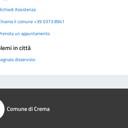
Richiedi Assistenza
Chiama il comune +39 0373 8941
Prenota un appuntamento
lemi in città
Segnala disservizio
Comune di Crema