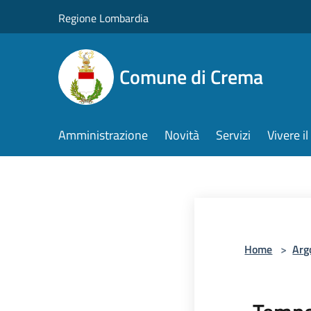
Salta al contenuto principale
Regione Lombardia
Comune di Crema
Amministrazione
Novità
Servizi
Vivere 
Home
>
Arg