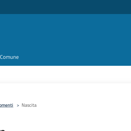
il Comune
omenti
>
Nascita