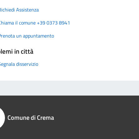
Richiedi Assistenza
Chiama il comune +39 0373 8941
Prenota un appuntamento
lemi in città
Segnala disservizio
Comune di Crema