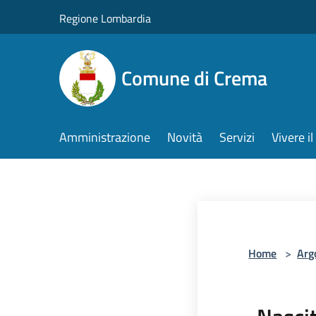
Salta al contenuto principale
Regione Lombardia
Comune di Crema
Amministrazione
Novità
Servizi
Vivere 
Home
>
Arg