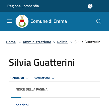
Salta al contenuto principale
Regione Lombardia
Comune di Crema
Home
>
Amministrazione
>
Politici
>
Silvia Guatterini
Silvia Guatterini
Condividi
Vedi azioni
INDICE DELLA PAGINA
Incarichi