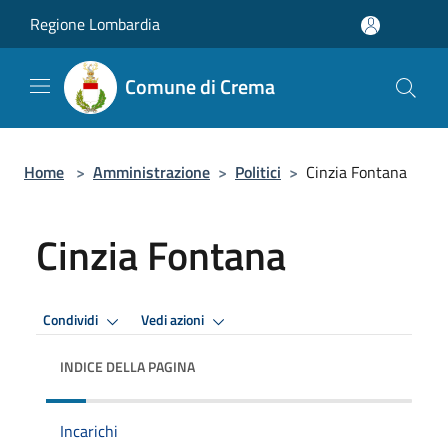
Salta al contenuto principale
Regione Lombardia
Comune di Crema
Home
>
Amministrazione
>
Politici
>
Cinzia Fontana
Cinzia Fontana
Condividi
Vedi azioni
INDICE DELLA PAGINA
Incarichi