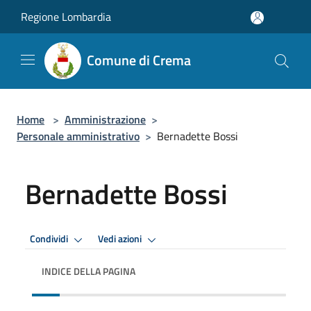
Salta al contenuto principale
Regione Lombardia
Comune di Crema
Home
>
Amministrazione
>
Personale amministrativo
>
Bernadette Bossi
Bernadette Bossi
Condividi
Vedi azioni
INDICE DELLA PAGINA