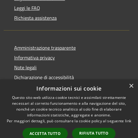
Leggi le FAQ
Richiesta assistenza
Amministrazione trasparente
Informativa privacy
Note legali
Dichiarazione di accessibilità
×
Piano di miglioramento dei servizi
Informazioni sui cookie
Questo sito web utilizza cookie tecnici e assimilati strettamente
necessari al corretto funzionamento e alla navigazione del sito,
nonché un cookie tecnico analitico al solo fine di elaborare
informazioni statistiche, aggregate e anonime.
RSS
Copyright © 2026 • Comune di
Per maggiori dettagli, può consultare la cookie policy al seguente
link
Accessibilità
Crema • Powered by
Privacy
Municipium
Accesso
•
RIFIUTA TUTTO
ACCETTA TUTTO