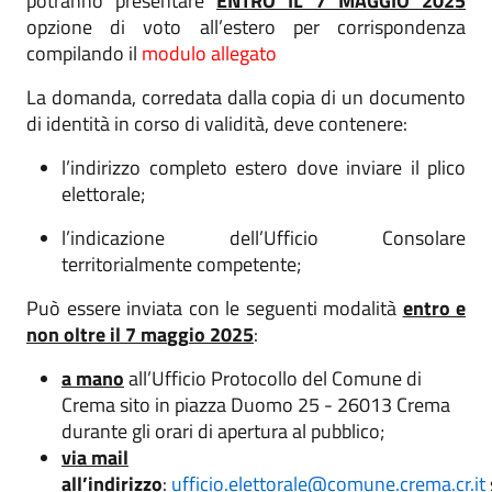
potranno presentare
ENTRO IL 7 MAGGIO 2025
opzione di voto all’estero per corrispondenza
compilando il
modulo allegato
La domanda, corredata dalla copia di un documento
di identità in corso di validità, deve contenere:
l’indirizzo completo estero dove inviare il plico
elettorale;
l’indicazione dell’Ufficio Consolare
territorialmente competente;
Può essere inviata con le seguenti modalità
entro e
non oltre il 7 ma
gg
io 2025
:
a mano
all’Ufficio Protocollo del Comune di
Crema sito in piazza Duomo 25 - 26013 Crema
durante gli orari di apertura al pubblico;
via mail
all’indirizzo
:
ufficio.elettorale@comune.crema.cr.it