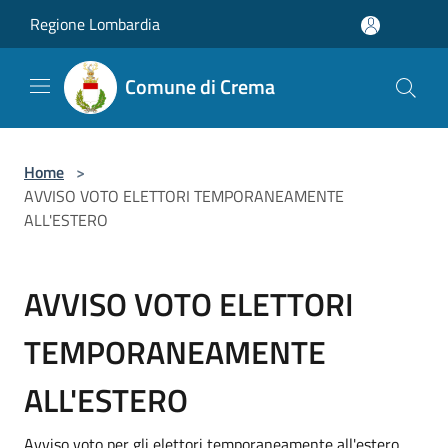
Salta al contenuto principale
Regione Lombardia
Comune di Crema
Home
>
AVVISO VOTO ELETTORI TEMPORANEAMENTE
ALL'ESTERO
AVVISO VOTO ELETTORI
TEMPORANEAMENTE
ALL'ESTERO
Avviso voto per gli elettori temporaneamente all'estero