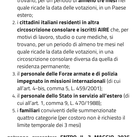
trovano, per un periodo di
almeno tre mesi
nel
quale ricade la data delle votazioni, in un Paese
estero;
i
cittadini italiani residenti in altra
circoscrizione consolare e iscritti AIRE
che, per
motivi di lavoro, studio o cure mediche, si
trovano, per un periodo di almeno tre mesi nel
quale ricade la data delle votazioni, in una
circoscrizione consolare diversa da quella di
residenza permanente;
il
personale delle Forze armate e di polizia
impegnato in missioni internazionali
(di cui
all’art. 4-bis, comma 5, L. 459/2001);
il
personale dello Stato in servizio all’estero
(di
cui all’art. 1, comma 9, L. 470/1988);
i
familiari
conviventi delle summenzionate
quattro categorie (per costoro non è richiesto il
limite temporale dei 3 mesi)