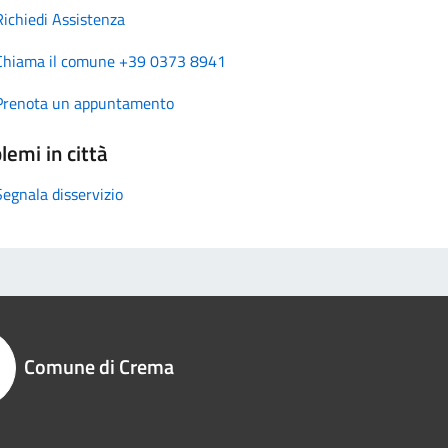
Richiedi Assistenza
Chiama il comune +39 0373 8941
Prenota un appuntamento
lemi in città
Segnala disservizio
Comune di Crema