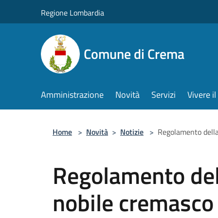
Salta al contenuto principale
Regione Lombardia
Comune di Crema
Amministrazione
Novità
Servizi
Vivere 
Home
>
Novità
>
Notizie
>
Regolamento della 
Regolamento del
nobile cremasco e