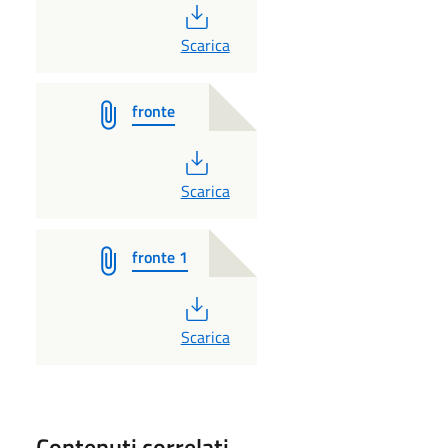
PDF
Scarica
fronte
PDF
Scarica
fronte 1
PDF
Scarica
Contenuti correlati