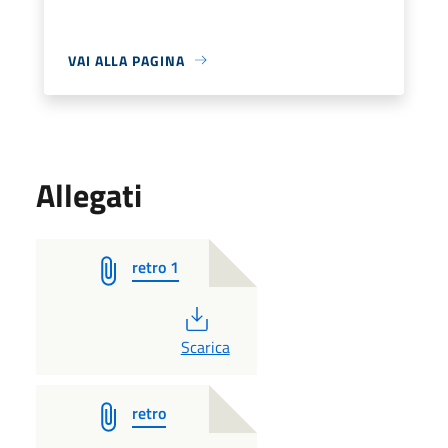
VAI ALLA PAGINA
Allegati
retro 1
PDF
Scarica
retro