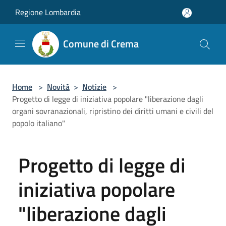
Salta al contenuto principale
Regione Lombardia
Comune di Crema
Home
>
Novità
>
Notizie
>
Progetto di legge di iniziativa popolare "liberazione dagli
organi sovranazionali, ripristino dei diritti umani e civili del
popolo italiano"
Progetto di legge di
iniziativa popolare
"liberazione dagli