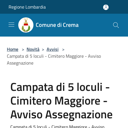
Salta al contenuto principale
Regione Lombardia
Comune di Crema
Home
>
Novità
>
Avvisi
>
Campata di 5 loculi - Cimitero Maggiore - Avviso
Assegnazione
Campata di 5 loculi -
Cimitero Maggiore -
Avviso Assegnazione
Campata di 5 loculi - Cimitero Maggiore - Avviso