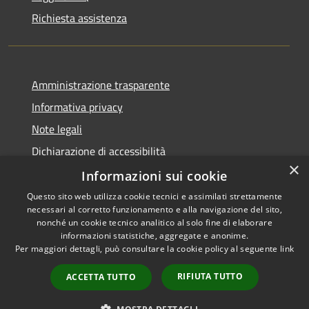
Richiesta assistenza
Amministrazione trasparente
Informativa privacy
Note legali
Dichiarazione di accessibilità
×
Piano di miglioramento dei servizi
Informazioni sui cookie
Questo sito web utilizza cookie tecnici e assimilati strettamente
necessari al corretto funzionamento e alla navigazione del sito,
nonché un cookie tecnico analitico al solo fine di elaborare
informazioni statistiche, aggregate e anonime.
RSS
Copyright © 2026 • Comune di
Per maggiori dettagli, può consultare la cookie policy al seguente
link
Accessibilità
Crema • Powered by
Privacy
Municipium
Accesso
•
RIFIUTA TUTTO
ACCETTA TUTTO
Cookie
redazione
Mappa del sito