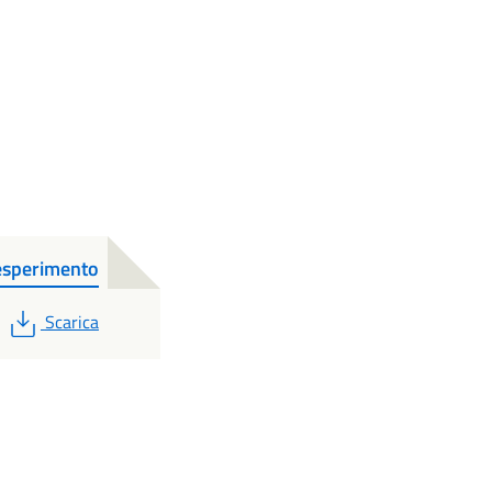
esperimento
PDF
Scarica