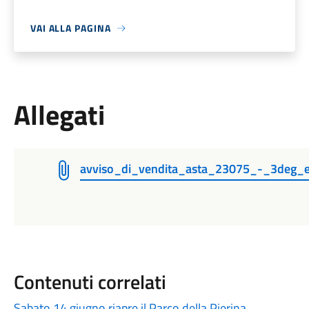
VAI ALLA PAGINA
Allegati
avviso_di_vendita_asta_23075_-_3deg_
Contenuti correlati
Sabato 14 giugno riapre il Parco della Pierina