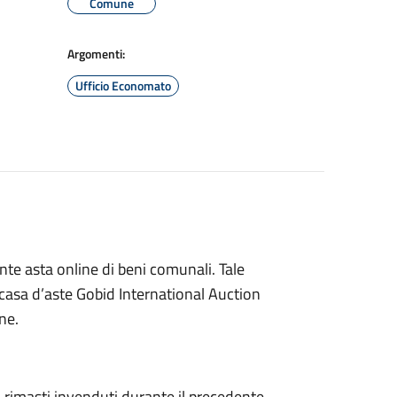
Comune
Argomenti:
Ufficio Economato
nte asta online di beni comunali. Tale
a casa d’aste Gobid International Auction
ne.
 rimasti invenduti durante il precedente