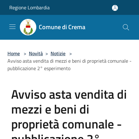
Salta al contenuto principale
Regione Lombardia
Comune di Crema
Home
>
Novità
>
Notizie
>
Avviso asta vendita di mezzi e beni di proprietà comunale -
pubblicazione 2° esperimento
Avviso asta vendita di
mezzi e beni di
proprietà comunale -
pubblicazione 2°