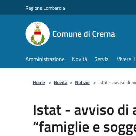
Salta al contenuto principale
Regione Lombardia
Comune di Crema
Amministrazione
Novità
Servizi
Vivere 
Home
>
Novità
>
Notizie
>
Istat - avviso di a
Istat - avviso di
“famiglie e sogget