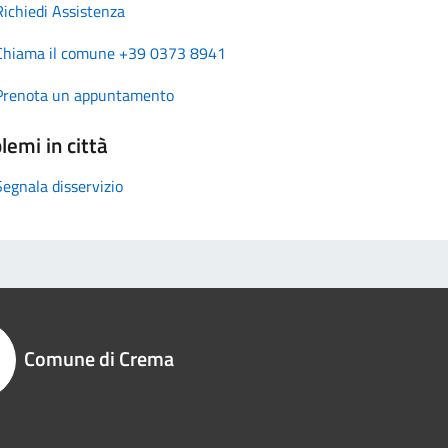
Richiedi Assistenza
Chiama il comune +39 0373 8941
Prenota un appuntamento
lemi in città
Segnala disservizio
Comune di Crema