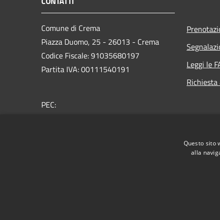
CONTATTI
Comune di Crema
Prenotaz
Piazza Duomo, 25 - 26013 - Crema
Segnalazi
Codice Fiscale: 91035680197
Leggi le 
Partita IVA: 00111540191
Richiesta
PEC:
protocollo@comunecrema.telecompost.it
Centralino Unico: 0373 8941
Questo sito 
Whistleblowing
alla navig
RSS
Accessibilità
Privacy
Cookie
Mappa de