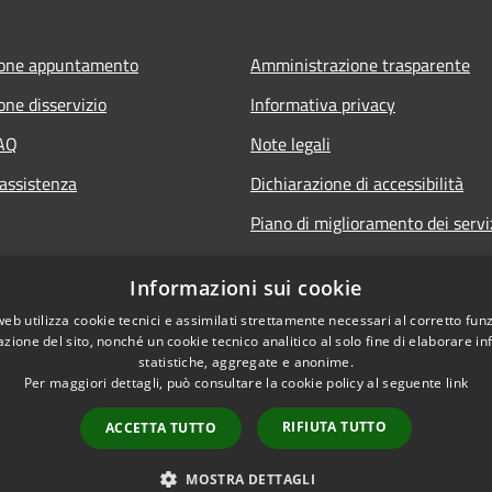
ione appuntamento
Amministrazione trasparente
one disservizio
Informativa privacy
FAQ
Note legali
 assistenza
Dichiarazione di accessibilità
Piano di miglioramento dei servi
Informazioni sui cookie
web utilizza cookie tecnici e assimilati strettamente necessari al corretto fu
azione del sito, nonché un cookie tecnico analitico al solo fine di elaborare i
statistiche, aggregate e anonime.
Per maggiori dettagli, può consultare la cookie policy al seguente
link
RIFIUTA TUTTO
ACCETTA TUTTO
l sito
Copyright © 2026 • Comune
MOSTRA DETTAGLI