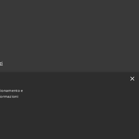
zi
×
nzionamento e
nformazioni
Municipium
Accesso redazione
 di Crema • Powered by
•