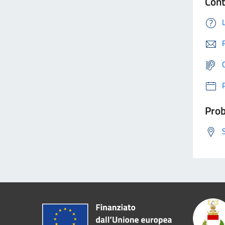
Cont
Prob