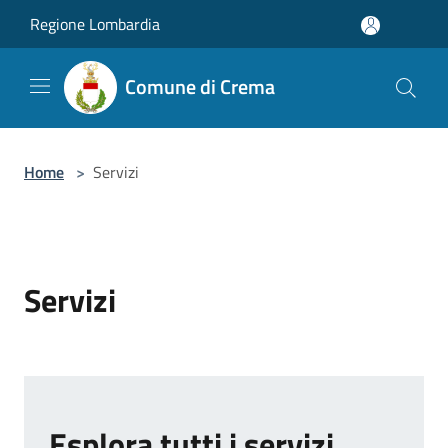
Salta al contenuto principale
Regione Lombardia
Comune di Crema
Home
>
Servizi
Servizi
Esplora tutti i servizi