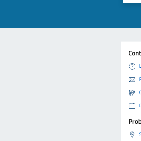
Cont
Prob