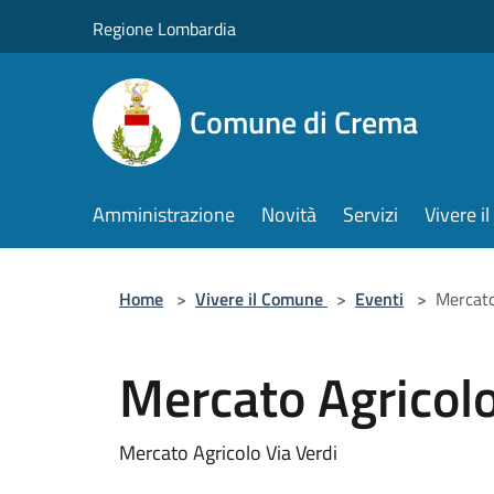
Salta al contenuto principale
Regione Lombardia
Comune di Crema
Amministrazione
Novità
Servizi
Vivere 
Home
>
Vivere il Comune
>
Eventi
>
Mercato
Mercato Agricol
Mercato Agricolo Via Verdi