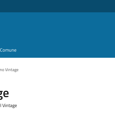
il Comune
no Vintage
ge
l Vintage