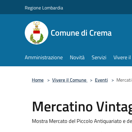
Salta al contenuto principale
Regione Lombardia
Comune di Crema
Amministrazione
Novità
Servizi
Vivere 
Home
>
Vivere il Comune
>
Eventi
>
Mercati
Mercatino Vinta
Mostra Mercato del Piccolo Antiquariato e de