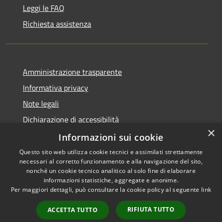
Leggi le FAQ
Richiesta assistenza
Amministrazione trasparente
Informativa privacy
Note legali
Dichiarazione di accessibilità
×
Piano di miglioramento dei servizi
Informazioni sui cookie
Questo sito web utilizza cookie tecnici e assimilati strettamente
necessari al corretto funzionamento e alla navigazione del sito,
nonché un cookie tecnico analitico al solo fine di elaborare
informazioni statistiche, aggregate e anonime.
RSS
Copyright © 2026 • Comune di
Per maggiori dettagli, può consultare la cookie policy al seguente
link
Accessibilità
Crema • Powered by
Privacy
Municipium
Accesso
•
RIFIUTA TUTTO
ACCETTA TUTTO
Cookie
redazione