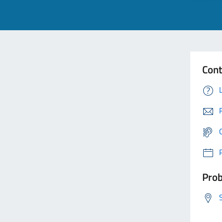
Cont
Prob