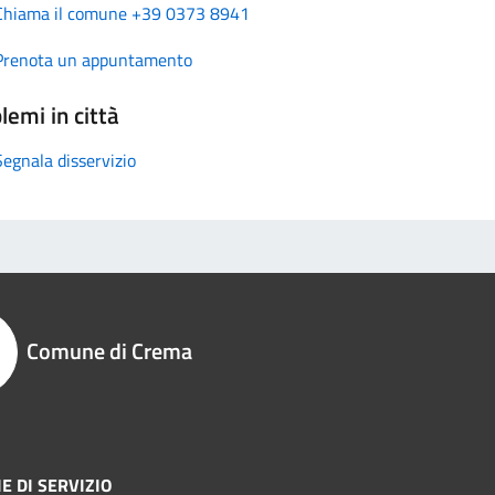
Chiama il comune +39 0373 8941
Prenota un appuntamento
lemi in città
Segnala disservizio
Comune di Crema
E DI SERVIZIO