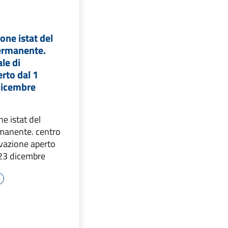
ne istat del
ermanente.
le di
erto dal 1
 dicembre
e istat del
manente. centro
evazione aperto
 23 dicembre