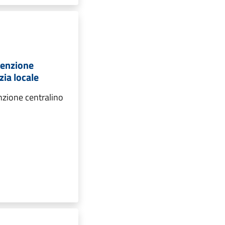
tenzione
zia locale
nzione centralino