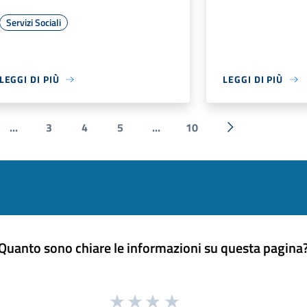
Servizi Sociali
LEGGI DI PIÙ
LEGGI DI PIÙ
...
3
4
5
...
10
e
Successiva »
Quanto sono chiare le informazioni su questa pagina