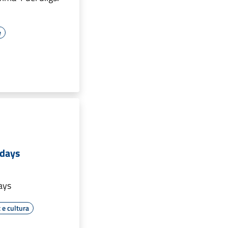
e
 days
ays
 e cultura