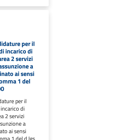
idature per il
i incarico di
area 2 servizi
 assunzione a
nato ai sensi
 comma 1 del
00
ature per il
incarico di
ea 2 servizi
ssunzione a
to ai sensi
omma 1 del d.lgs.